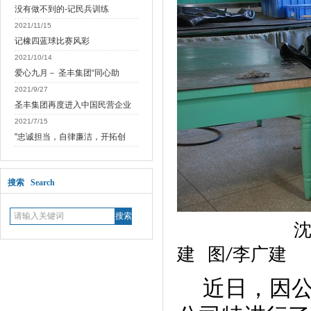
没有做不到的-记民兵训练
2021/11/15
记橡四蓝球比赛风彩
2021/10/14
爱心九月－ 圣丰集团“同心助
2021/9/27
圣丰集团再度进入中国民营企业
2021/7/15
"忠诚担当，自律廉洁，开拓创
搜索 Search
建
图
李广建
/
近日，因