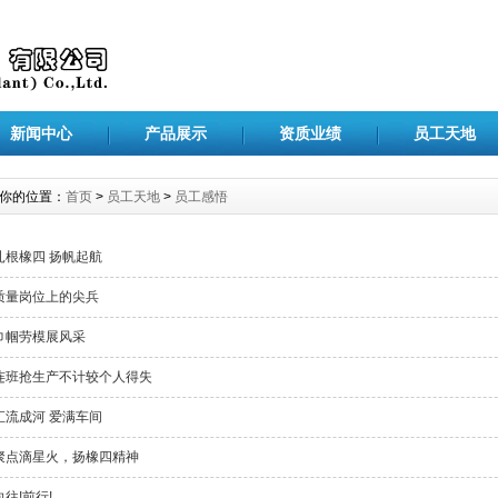
新闻中心
产品展示
资质业绩
员工天地
你的位置：
首页
>
员工天地
>
员工感悟
扎根橡四 扬帆起航
质量岗位上的尖兵
巾帼劳模展风采
连班抢生产不计较个人得失
汇流成河 爱满车间
聚点滴星火，扬橡四精神
向往!前行!