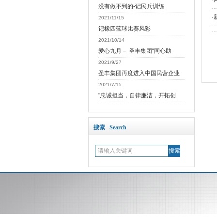
没有做不到的-记民兵训练
·
2021/11/15
记橡四蓝球比赛风彩
2021/10/14
爱心九月－ 圣丰集团“同心助
2021/9/27
圣丰集团再度进入中国民营企业
2021/7/15
"忠诚担当，自律廉洁，开拓创
搜索 Search